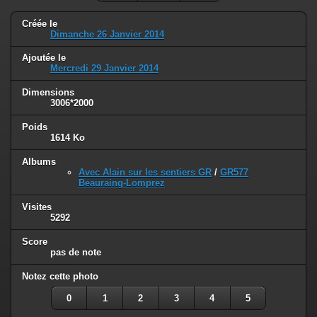
Créée le
Dimanche 26 Janvier 2014
Ajoutée le
Mercredi 29 Janvier 2014
Dimensions
3006*2000
Poids
1614 Ko
Albums
Avec Alain sur les sentiers GR
/
GR577
Beauraing-Lomprez
Visites
5292
Score
pas de note
Notez cette photo
0
1
2
3
4
5