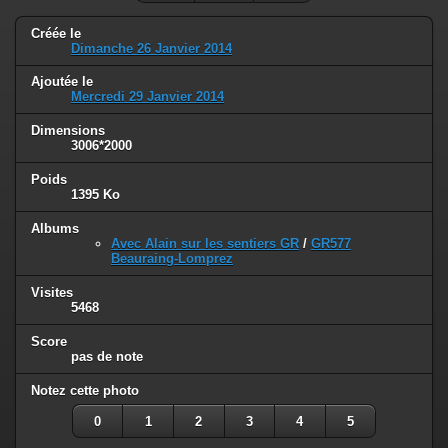
Créée le
Dimanche 26 Janvier 2014
Ajoutée le
Mercredi 29 Janvier 2014
Dimensions
3006*2000
Poids
1395 Ko
Albums
Avec Alain sur les sentiers GR
/
GR577
Beauraing-Lomprez
Visites
5468
Score
pas de note
Notez cette photo
0
1
2
3
4
5