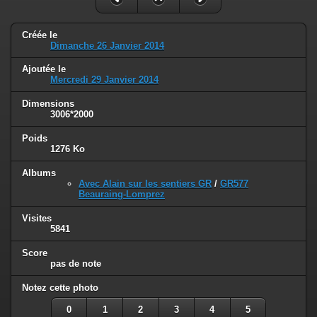
Créée le
Dimanche 26 Janvier 2014
Ajoutée le
Mercredi 29 Janvier 2014
Dimensions
3006*2000
Poids
1276 Ko
Albums
Avec Alain sur les sentiers GR
/
GR577
Beauraing-Lomprez
Visites
5841
Score
pas de note
Notez cette photo
0
1
2
3
4
5