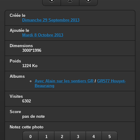
Créée le
Dimanche 29 Septembre 2013
Ajoutée le
Mardi 8 Octobre 2013
Dimensions
3000*1996
Poids
1224 Ko
Albums
Avec Alain sur les sentiers GR
/
GR577 Houyet-
Beauraing
Visites
6302
Score
pas de note
Notez cette photo
0
1
2
3
4
5