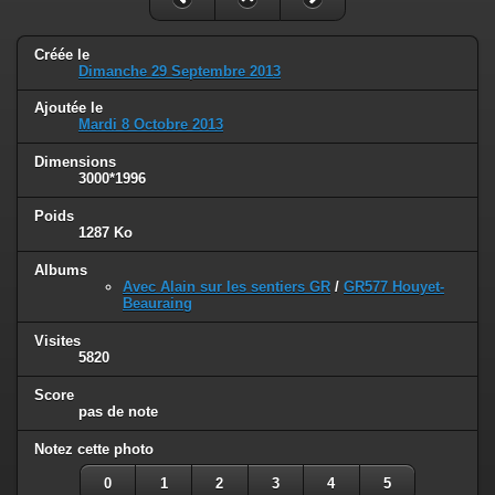
Créée le
Dimanche 29 Septembre 2013
Ajoutée le
Mardi 8 Octobre 2013
Dimensions
3000*1996
Poids
1287 Ko
Albums
Avec Alain sur les sentiers GR
/
GR577 Houyet-
Beauraing
Visites
5820
Score
pas de note
Notez cette photo
0
1
2
3
4
5