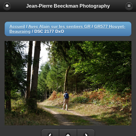
Jean-Pierre Beeckman Photography
Accueil
/
Avec Alain sur les sentiers GR
/
GR577 Houyet-
Beauraing
/
DSC 2177 DxO