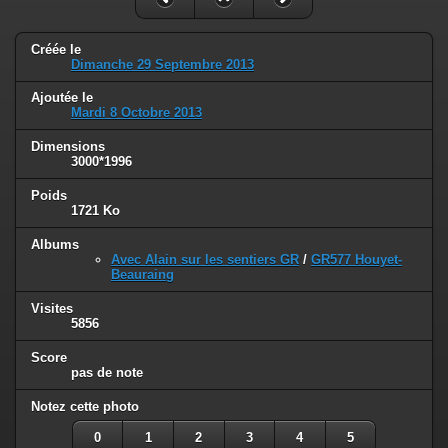
Créée le
Dimanche 29 Septembre 2013
Ajoutée le
Mardi 8 Octobre 2013
Dimensions
3000*1996
Poids
1721 Ko
Albums
Avec Alain sur les sentiers GR
/
GR577 Houyet-
Beauraing
Visites
5856
Score
pas de note
Notez cette photo
0
1
2
3
4
5